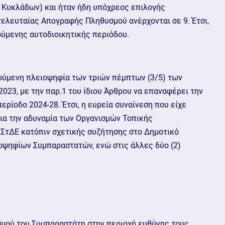
ν Κυκλάδων) και ήταν ήδη υπόχρεος επιλογής
ελευταίας Απογραφής Πληθυσμού ανέρχονται σε 9. Έτσι,
ούμενης αυτοδιοικητικής περιόδου.
τούμενη πλειοψηφία των τριών πέμπτων (3/5) των
23, με την παρ.1 του ίδιου Άρθρου να επαναφέρει την
ρίοδο 2024-28. Έτσι, η ευρεία συναίνεση που είχε
για την αδυναμία των Οργανισμών Τοπικής
 ΣτΔΕ κατόπιν σχετικής συζήτησης στο Δημοτικό
οψηφίων Συμπαραστατών, ενώ στις άλλες δύο (2)
σμού του Συμπαραστάτη στην περιοχή ευθύνης τους.