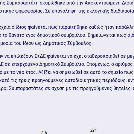
ογής Συμπαραστάτη ακυρώθηκε από την Αποκεντρωμένη Διοίκη
υστικής ψηφοφορίας. Σε επανάληψη της εκλογικής διαδικασί
νέχεια ο ίδιος φαίνεται πως παραιτήθηκε καθώς ήταν παράλ
 το θάνατο ενός δημοτικού συμβούλου. Σημειώνεται πως ο 
ωμοσία του ίδιου ως Δημοτικός Σύμβουλος.
να επιλέξουν ΣτΔΕ φαίνεται να έχει σταθεροποιηθεί σε μεγά
ΔΕ σε επερχόμενο Δημοτικό Συμβούλιο. Επομένως, ο αριθμός
 με το νέο έτος. Αξίζει να σημειωθεί σε αυτό το σημείο πως
κατά τις τρεις προηγούμενες αυτοδιοικητικές περιόδους, ε
οι Συμπαραστάτες σε σχέση με τις προηγούμενες θητείες, ω