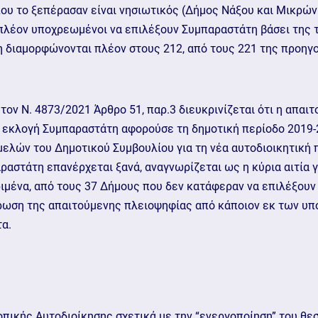
που το ξεπέρασαν είναι νησιωτικός (Δήμος Νάξου και Μικρώ
πλέον υποχρεωμένοι να επιλέξουν Συμπαραστάτη βάσει της τ
η διαμορφώνονται πλέον στους 212, από τους 221 της προηγ
ον Ν. 4873/2021 Άρθρο 51, παρ.3 διευκρινίζεται ότι η απαι
εκλογή Συμπαραστάτη αφορούσε τη δημοτική περίοδο 2019-20
ελών του Δημοτικού Συμβουλίου για τη νέα αυτοδιοικητική πε
ραστάτη επανέρχεται ξανά, αναγνωρίζεται ως η κύρια αιτία 
ιμένα, από τους 37 Δήμους που δεν κατάφεραν να επιλέξουν
τρωση της απαιτούμενης πλειοψηφίας από κάποιον εκ των υπ
α.
οπικής Αυτοδιοίκησης σχετικά με την “ενεργοποίηση” του θε